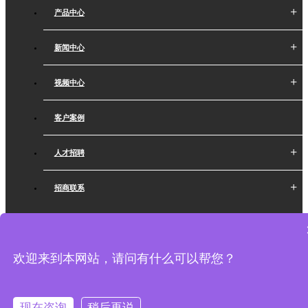
产品中心
新闻中心
视频中心
客户案例
人才招聘
招商联系
Copyright ©
2026 谚合科学仪器（上海）有限公司 版权所有 技术支持：
上海网站建设
备案号：
欢迎来到本网站，请问有什么可以帮您？
ICP备15049999号-1
现在咨询
稍后再说