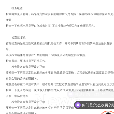
检查电源: .
检查电源是否有电，药品稳定性试验箱的电源插头是否插上或者松动,检查电源保险丝是
断开。
检查一下电源电压是否过低或者过高, 不在冷藏箱合理工作的电压范围内。
检查压缩机
首先检查药品稳定性试验箱的压缩机是否工作，并简单判断是制冷剂的问题还是设备故
障。
其次检查箱体是否放在平整的地面上,箱体是否碰到墙壁影响散热。
检查风机、压缩机是否正常工作。
检查设备参数是否设定正确
要检查一下药品稳定性试验箱的各项参 数设置是否正确，尤其是试验箱的温度设定是否
参数合理的要求的范围内。
注意是否存在门体没有关严，或者是开门次数过多造成箱内温度暂时没有达到设定值;其
检查一下是否是我们一次性放入的物品过多,堵住风道;然后我们需要测量一下环境温度是
News
可以介绍下你们的产品么
否在正常温度范围。
检查设备参数是否设定正确
你们是怎么收费的
要检查一下药品稳定性试验箱的各项参 数设置是否正确，尤其是试验箱的温度设定是否
行业新闻
参数合理的要求的范围内。